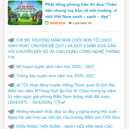
Phát động phong trào thi đua “Toàn
dân chung tay bảo vệ môi trường, vì
một Việt Nam xanh – sạch – đẹp”
08/06/2026
Lượt xem:
84
CHI BỘ TRƯỜNG MẦM NON CHỒI NON TỔ CHỨC
SINH HOẠT CHUYÊN ĐỀ QUÝ I VÀ QUÝ II NĂM 2026 GẮN
VỚI CHUYỂN ĐỔI SỐ VÀ ỨNG DỤNG CÔNG NGHỆ THÔNG
TIN
Kế hoạch tuyển sinh năm học 2026 – 2027
Thông báo tuyển sinh năm học 2026 -2027
🌿🇻🇳 Hoạt động truyền thống Tham quan Di tích Địa
điểm lưu niệm N’Trang Gưh lần thứ IV; Chào mừng kỷ niệm
51 năm ngày giải phóng Miền Nam thống nhất đất nước
(30/4/1975 – 30/4/2026) 🇻🇳🌿
Những khoảnh khắc đẹp và đầy ý nghĩa trong Hội xuân –
Ngày hội văn hoá các dân tộc của trường Mầm non Chồi Non
RỘN RÀNG “HỘI XUÂN – NGÀY HỘI VĂN HOÁ CÁC