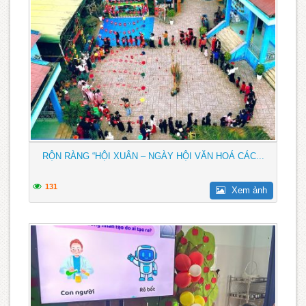
RỘN RÀNG “HỘI XUÂN – NGÀY HỘI VĂN HOÁ CÁC...
131
Xem ảnh