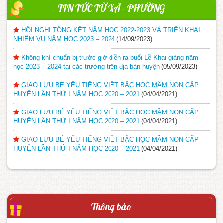
TIN TỨC TỪ XÃ - PHƯỜNG
HỘI NGHỊ TỔNG KẾT NĂM HỌC 2022-2023 VÀ TRIỂN KHAI
NHIỆM VỤ NĂM HỌC 2023 – 2024
(14/09/2023)
Không khí chuẩn bị trước giờ diễn ra buổi Lễ Khai giảng năm
học 2023 – 2024 tại các trường trên địa bàn huyện
(05/09/2023)
GIAO LƯU BÉ YÊU TIẾNG VIỆT BẬC HỌC MẦM NON CẤP
HUYỆN LẦN THỨ I NĂM HỌC 2020 – 2021
(04/04/2021)
GIAO LƯU BÉ YÊU TIẾNG VIỆT BẬC HỌC MẦM NON CẤP
HUYỆN LẦN THỨ I NĂM HỌC 2020 – 2021
(04/04/2021)
GIAO LƯU BÉ YÊU TIẾNG VIỆT BẬC HỌC MẦM NON CẤP
HUYỆN LẦN THỨ I NĂM HỌC 2020 – 2021
(04/04/2021)
Thông báo