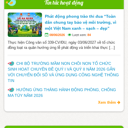
Tin tức hoạt động
Phát động phong trào thi đua “Toàn
dân chung tay bảo vệ môi trường, vì
một Việt Nam xanh – sạch – đẹp”
08/06/2026
Lượt xem:
84
Thực hiện Công văn số 339-CV/ĐU, ngày 03/06/2027 về tổ chức
đồng loạt ra quân hưởng ứng lễ phát động và triển khai thực [...]
CHI BỘ TRƯỜNG MẦM NON CHỒI NON TỔ CHỨC
SINH HOẠT CHUYÊN ĐỀ QUÝ I VÀ QUÝ II NĂM 2026 GẮN
VỚI CHUYỂN ĐỔI SỐ VÀ ỨNG DỤNG CÔNG NGHỆ THÔNG
TIN
HƯỞNG ỨNG THÁNG HÀNH ĐỘNG PHÒNG, CHỐNG
MA TÚY NĂM 2026
Xem thêm