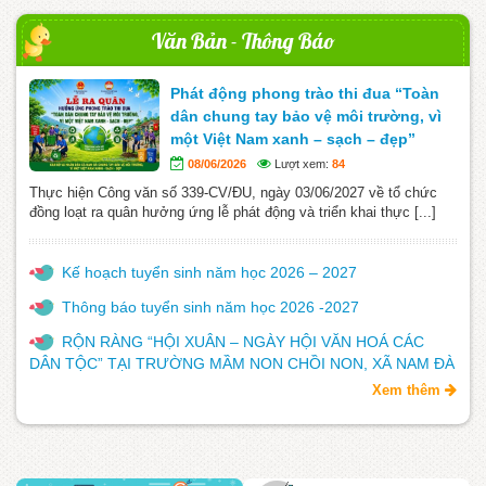
Văn Bản - Thông Báo
Phát động phong trào thi đua “Toàn
dân chung tay bảo vệ môi trường, vì
một Việt Nam xanh – sạch – đẹp”
08/06/2026
Lượt xem:
84
Thực hiện Công văn số 339-CV/ĐU, ngày 03/06/2027 về tổ chức
đồng loạt ra quân hưởng ứng lễ phát động và triển khai thực [...]
Kế hoạch tuyển sinh năm học 2026 – 2027
Thông báo tuyển sinh năm học 2026 -2027
RỘN RÀNG “HỘI XUÂN – NGÀY HỘI VĂN HOÁ CÁC
DÂN TỘC” TẠI TRƯỜNG MẦM NON CHỒI NON, XÃ NAM ĐÀ
Xem thêm