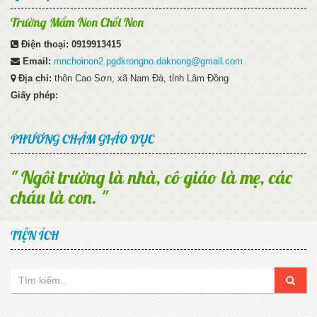
Trường Mầm Non Chồi Non
Điện thoại:
0919913415
Email:
mnchoinon2.pgdkrongno.daknong@gmail.com
Địa chỉ:
thôn Cao Sơn, xã Nam Đà, tỉnh Lâm Đồng
Giấy phép:
PHƯƠNG CHÂM GIÁO DỤC
" Ngôi trường là nhà, cô giáo là mẹ, các
cháu là con. "
TIỆN ÍCH