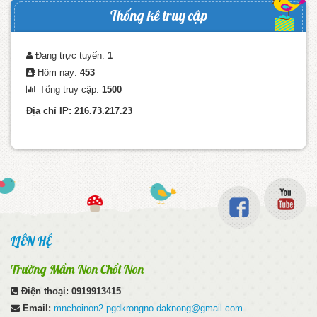
Thống kê truy cập
Đang trực tuyến:
1
Hôm nay:
453
Tổng truy cập:
1500
Địa chỉ IP: 216.73.217.23
LIÊN HỆ
Trường Mầm Non Chồi Non
Điện thoại:
0919913415
Email:
mnchoinon2.pgdkrongno.daknong@gmail.com