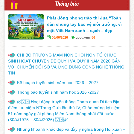
Thông báo
Phát động phong trào thi đua “Toàn
dân chung tay bảo vệ môi trường, vì
một Việt Nam xanh – sạch – đẹp”
08/06/2026
Lượt xem:
86
CHI BỘ TRƯỜNG MẦM NON CHỒI NON TỔ CHỨC
SINH HOẠT CHUYÊN ĐỀ QUÝ I VÀ QUÝ II NĂM 2026 GẮN
VỚI CHUYỂN ĐỔI SỐ VÀ ỨNG DỤNG CÔNG NGHỆ THÔNG
TIN
Kế hoạch tuyển sinh năm học 2026 – 2027
Thông báo tuyển sinh năm học 2026 -2027
🌿🇻🇳 Hoạt động truyền thống Tham quan Di tích Địa
điểm lưu niệm N’Trang Gưh lần thứ IV; Chào mừng kỷ niệm
51 năm ngày giải phóng Miền Nam thống nhất đất nước
(30/4/1975 – 30/4/2026) 🇻🇳🌿
Những khoảnh khắc đẹp và đầy ý nghĩa trong Hội xuân –