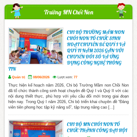
Trường MN Chồi Non
CHI BỘ TRƯỜNG MẦM NON
CHỒI NON TỔ CHỨC SINH
HOẠT CHUYÊN ĐỀ QUÝ I VÀ
QUÝ II NĂM 2026 GẮN VỚI
CHUYỂN ĐỔI SỐ VÀ ỨNG
DỤNG CÔNG NGHỆ THÔNG
TIN
Quản trị
08/06/2026
Lượt xem:
77
Thực hiện kế hoạch năm 2026, Chi bộ Trường Mầm non Chồi Non
đã tổ chức thành công sinh hoạt chuyên đề Quý I và Quý II với các
nội dung thiết thực, phù hợp với yêu cầu đổi mới trong giai đoạn
hiện nay. Trong Quý I năm 2026, Chi bộ triển khai chuyên đề “Đảng
viên tiên phong học tập kỹ năng số”, tập trung nâng cao [...]
CHI BỘ MN CHỒI NON TỔ
CHỨC THÀNH CÔNG ĐẠI HỘI