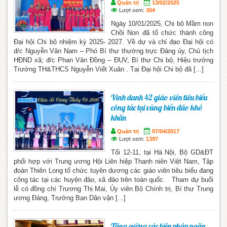
Quản trị
13/02/2025
Lượt xem:
304
Ngày 10/01/2025, Chi bộ Mầm non
Chồi Non đã tổ chức thành công
Đại hội Chi bộ nhiệm kỳ 2025- 2027. Về dự và chỉ đạo Đại hội có
đ/c Nguyễn Văn Nam – Phó Bí thư thường trực Đảng ủy, Chủ tịch
HĐND xã; đ/c Phan Văn Đồng – ĐUV, Bí thư Chi bộ, Hiệu trưởng
Trường TH&THCS Nguyễn Viết Xuân . Tại Đại hội Chi bộ đã [...]
Vinh danh 42 giáo viên tiêu biểu
công tác tại vùng biển đảo khó
khăn
Quản trị
07/04/2017
Lượt xem:
1397
Tối 12-11, tại Hà Nội, Bộ GD&ĐT
phối hợp với Trung ương Hội Liên hiệp Thanh niên Việt Nam, Tập
đoàn Thiên Long tổ chức tuyên dương các giáo viên tiêu biểu đang
công tác tại các huyện đảo, xã đảo trên toàn quốc. Tham dự buổi
lễ có đồng chí Trương Thị Mai, Ủy viên Bộ Chính trị, Bí thư Trung
ương Đảng, Trưởng Ban Dân vận [...]
Tăng cường các biện pháp ngăn