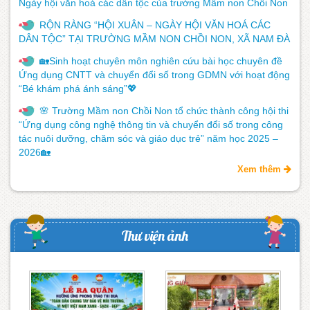
Ngày hội văn hoá các dân tộc của trường Mầm non Chồi Non
RỘN RÀNG “HỘI XUÂN – NGÀY HỘI VĂN HOÁ CÁC
DÂN TỘC” TẠI TRƯỜNG MẦM NON CHỒI NON, XÃ NAM ĐÀ
🏡Sinh hoạt chuyên môn nghiên cứu bài học chuyên đề
Ứng dụng CNTT và chuyển đổi số trong GDMN với hoạt động
“Bé khám phá ánh sáng”💖
🌸 Trường Mầm non Chồi Non tổ chức thành công hội thi
“Ứng dụng công nghệ thông tin và chuyển đổi số trong công
tác nuôi dưỡng, chăm sóc và giáo dục trẻ” năm học 2025 –
2026🏡
Xem thêm
Thư viện ảnh