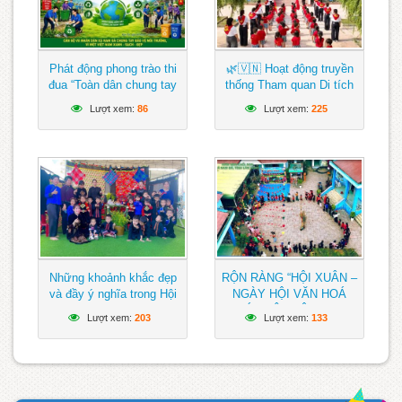
Phát động phong trào thi
🌿🇻🇳 Hoạt động truyền
đua “Toàn dân chung tay
thống Tham quan Di tích
bảo vệ môi trường, vì một
Địa điểm lưu niệm N’Trang
Lượt xem:
86
Lượt xem:
225
Việt Nam xanh – sạch –
Gưh lần thứ IV; Chào
đẹp”
mừng kỷ niệm 51 năm
ngày giải phóng Miền Nam
thống nhất đất nước
(30/4/1975 – 30/4/2026)
🇻🇳🌿
Những khoảnh khắc đẹp
RỘN RÀNG “HỘI XUÂN –
và đầy ý nghĩa trong Hội
NGÀY HỘI VĂN HOÁ
xuân – Ngày hội văn hoá
CÁC DÂN TỘC” TẠI
Lượt xem:
203
Lượt xem:
133
các dân tộc của trường
TRƯỜNG MẦM NON
Mầm non Chồi Non
CHỒI NON, XÃ NAM ĐÀ