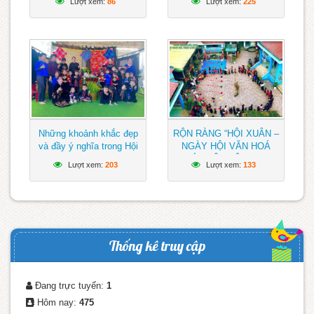
Lượt xem:
86
Lượt xem:
225
Việt Nam xanh – sạch –
Gưh lần thứ IV; Chào
đẹp”
mừng kỷ niệm 51 năm
ngày giải phóng Miền Nam
thống nhất đất nước
(30/4/1975 – 30/4/2026)
🇻🇳🌿
Những khoảnh khắc đẹp
RỘN RÀNG “HỘI XUÂN –
và đầy ý nghĩa trong Hội
NGÀY HỘI VĂN HOÁ
xuân – Ngày hội văn hoá
CÁC DÂN TỘC” TẠI
Lượt xem:
203
Lượt xem:
133
các dân tộc của trường
TRƯỜNG MẦM NON
Mầm non Chồi Non
CHỒI NON, XÃ NAM ĐÀ
Thống kê truy cập
Đang trực tuyến:
1
Hôm nay:
475