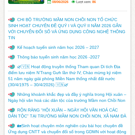
08/06/2026
Lượt xem:
86
CHI BỘ TRƯỜNG MẦM NON CHỒI NON TỔ CHỨC
SINH HOẠT CHUYÊN ĐỀ QUÝ I VÀ QUÝ II NĂM 2026 GẮN
VỚI CHUYỂN ĐỔI SỐ VÀ ỨNG DỤNG CÔNG NGHỆ THÔNG
TIN
Kế hoạch tuyển sinh năm học 2026 – 2027
Thông báo tuyển sinh năm học 2026 -2027
🌿🇻🇳 Hoạt động truyền thống Tham quan Di tích Địa
điểm lưu niệm N’Trang Gưh lần thứ IV; Chào mừng kỷ niệm
51 năm ngày giải phóng Miền Nam thống nhất đất nước
(30/4/1975 – 30/4/2026) 🇻🇳🌿
Những khoảnh khắc đẹp và đầy ý nghĩa trong Hội xuân –
Ngày hội văn hoá các dân tộc của trường Mầm non Chồi Non
RỘN RÀNG “HỘI XUÂN – NGÀY HỘI VĂN HOÁ CÁC
DÂN TỘC” TẠI TRƯỜNG MẦM NON CHỒI NON, XÃ NAM ĐÀ
🏡Sinh hoạt chuyên môn nghiên cứu bài học chuyên đề
Ứng dụng CNTT và chuyển đổi số trong GDMN với hoạt động