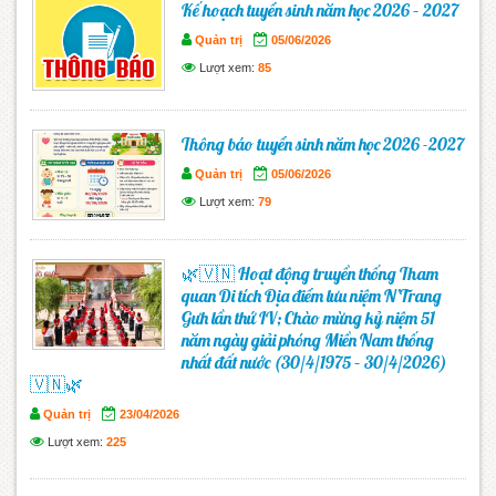
Kế hoạch tuyển sinh năm học 2026 – 2027
Quản trị
05/06/2026
Lượt xem:
85
Thông báo tuyển sinh năm học 2026 -2027
Quản trị
05/06/2026
Lượt xem:
79
🌿🇻🇳 Hoạt động truyền thống Tham
quan Di tích Địa điểm lưu niệm N’Trang
Gưh lần thứ IV; Chào mừng kỷ niệm 51
năm ngày giải phóng Miền Nam thống
nhất đất nước (30/4/1975 – 30/4/2026)
🇻🇳🌿
Quản trị
23/04/2026
Lượt xem:
225