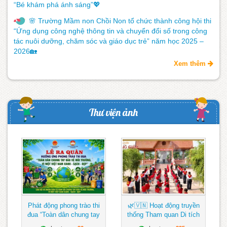
“Bé khám phá ánh sáng”💖
🌸 Trường Mầm non Chồi Non tổ chức thành công hội thi
“Ứng dụng công nghệ thông tin và chuyển đổi số trong công
tác nuôi dưỡng, chăm sóc và giáo dục trẻ” năm học 2025 –
2026🏡
Xem thêm
Thư viện ảnh
Phát động phong trào thi
🌿🇻🇳 Hoạt động truyền
đua “Toàn dân chung tay
thống Tham quan Di tích
bảo vệ môi trường, vì một
Địa điểm lưu niệm N’Trang