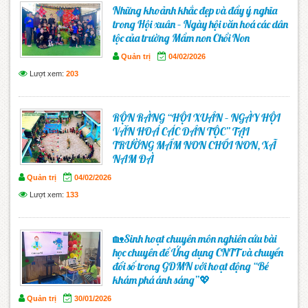
Những khoảnh khắc đẹp và đầy ý nghĩa
trong Hội xuân – Ngày hội văn hoá các dân
tộc của trường Mầm non Chồi Non
Quản trị
04/02/2026
Lượt xem:
203
RỘN RÀNG “HỘI XUÂN – NGÀY HỘI
VĂN HOÁ CÁC DÂN TỘC” TẠI
TRƯỜNG MẦM NON CHỒI NON, XÃ
NAM ĐÀ
Quản trị
04/02/2026
Lượt xem:
133
🏡Sinh hoạt chuyên môn nghiên cứu bài
học chuyên đề Ứng dụng CNTT và chuyển
đổi số trong GDMN với hoạt động “Bé
khám phá ánh sáng”💖
Quản trị
30/01/2026