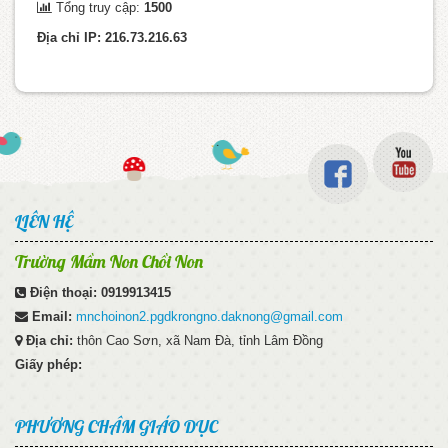
Tổng truy cập:
1500
Địa chỉ IP: 216.73.216.63
LIÊN HỆ
Trường Mầm Non Chồi Non
Điện thoại:
0919913415
Email:
mnchoinon2.pgdkrongno.daknong@gmail.com
Địa chỉ:
thôn Cao Sơn, xã Nam Đà, tỉnh Lâm Đồng
Giấy phép:
PHƯƠNG CHÂM GIÁO DỤC