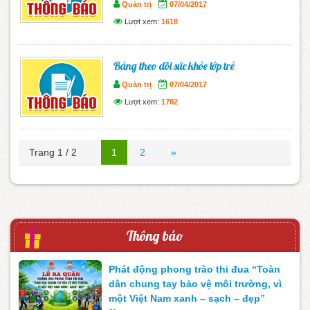
Quản trị
07/04/2017
Lượt xem:
1618
Bảng theo dõi sức khỏe lớp trẻ
Quản trị
07/04/2017
Lượt xem:
1702
Trang 1 / 2
1
2
»
Thông báo
Phát động phong trào thi đua “Toàn
dân chung tay bảo vệ môi trường, vì
một Việt Nam xanh – sạch – đẹp”