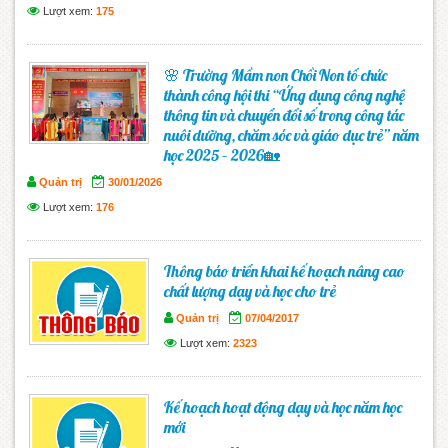
Lượt xem:
175
🌸 Trường Mầm non Chồi Non tổ chức
thành công hội thi “Ứng dụng công nghệ
thông tin và chuyển đổi số trong công tác
nuôi dưỡng, chăm sóc và giáo dục trẻ” năm
học 2025 – 2026🏡
Quản trị
30/01/2026
Lượt xem:
176
Thông báo triển khai kế hoạch nâng cao
chất lượng dạy và học cho trẻ
Quản trị
07/04/2017
Lượt xem:
2323
Kế hoạch hoạt động dạy và học năm học
mới