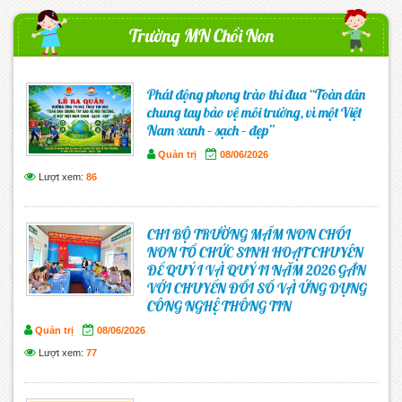
Trường MN Chồi Non
Phát động phong trào thi đua “Toàn dân
chung tay bảo vệ môi trường, vì một Việt
Nam xanh – sạch – đẹp”
Quản trị
08/06/2026
Lượt xem:
86
CHI BỘ TRƯỜNG MẦM NON CHỒI
NON TỔ CHỨC SINH HOẠT CHUYÊN
ĐỀ QUÝ I VÀ QUÝ II NĂM 2026 GẮN
VỚI CHUYỂN ĐỔI SỐ VÀ ỨNG DỤNG
CÔNG NGHỆ THÔNG TIN
Quản trị
08/06/2026
Lượt xem:
77