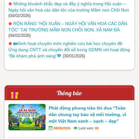
Những khoảnh khắc đẹp và đầy ý nghĩa trong Hội xuân –
Ngày hội văn hoá các dân tộc của trường Mầm non Chồi Non
(04/02/2026)
RỘN RÀNG “HỘI XUÂN – NGÀY HỘI VĂN HOÁ CÁC DÂN
TỘC” TẠI TRƯỜNG MẦM NON CHỒI NON, XÃ NAM ĐÀ
(04/02/2026)
🏡Sinh hoạt chuyên môn nghiên cứu bài học chuyên đề
Ứng dụng CNTT và chuyển đổi số trong GDMN với hoạt động
“Bé khám phá ánh sáng”💖
(30/01/2026)
Thông báo
Phát động phong trào thi đua “Toàn
dân chung tay bảo vệ môi trường, vì
một Việt Nam xanh – sạch – đẹp”
08/06/2026
Lượt xem:
86