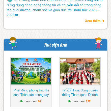
“Ứng dụng công nghệ thông tin và chuyển đổi số trong công
tác nuôi dưỡng, chăm sóc và giáo dục trẻ” năm học 2025 –
2026🏡
Xem thêm
Thư viện ảnh
Phát động phong trào thi
🌿🇻🇳 Hoạt động truyền
đua “Toàn dân chung tay
thống Tham quan Di tích
bảo vệ môi trường, vì một
Địa điểm lưu niệm N’Trang
Lượt xem:
86
Lượt xem:
227
Việt Nam xanh – sạch –
Gưh lần thứ IV; Chào
đẹp”
mừng kỷ niệm 51 năm