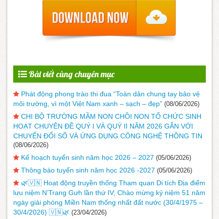
Bài viết cùng chuyên mục
Phát động phong trào thi đua “Toàn dân chung tay bảo vệ
môi trường, vì một Việt Nam xanh – sạch – đẹp”
(08/06/2026)
CHI BỘ TRƯỜNG MẦM NON CHỒI NON TỔ CHỨC SINH
HOẠT CHUYÊN ĐỀ QUÝ I VÀ QUÝ II NĂM 2026 GẮN VỚI
CHUYỂN ĐỔI SỐ VÀ ỨNG DỤNG CÔNG NGHỆ THÔNG TIN
(08/06/2026)
Kế hoạch tuyển sinh năm học 2026 – 2027
(05/06/2026)
Thông báo tuyển sinh năm học 2026 -2027
(05/06/2026)
🌿🇻🇳 Hoạt động truyền thống Tham quan Di tích Địa điểm
lưu niệm N’Trang Gưh lần thứ IV; Chào mừng kỷ niệm 51 năm
ngày giải phóng Miền Nam thống nhất đất nước (30/4/1975 –
30/4/2026) 🇻🇳🌿
(23/04/2026)