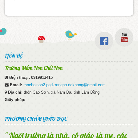
LIÊN HỆ
Trường Mầm Non Chồi Non
Điện thoại:
0919913415
Email:
mnchoinon2.pgdkrongno.daknong@gmail.com
Địa chỉ:
thôn Cao Sơn, xã Nam Đà, tỉnh Lâm Đồng
Giấy phép:
PHƯƠNG CHÂM GIÁO DỤC
" Ngôi trường là nhà, cô giáo là mẹ, các