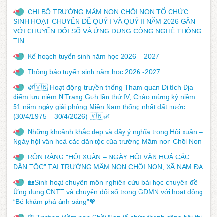
CHI BỘ TRƯỜNG MẦM NON CHỒI NON TỔ CHỨC
SINH HOẠT CHUYÊN ĐỀ QUÝ I VÀ QUÝ II NĂM 2026 GẮN
VỚI CHUYỂN ĐỔI SỐ VÀ ỨNG DỤNG CÔNG NGHỆ THÔNG
TIN
Kế hoạch tuyển sinh năm học 2026 – 2027
Thông báo tuyển sinh năm học 2026 -2027
🌿🇻🇳 Hoạt động truyền thống Tham quan Di tích Địa
điểm lưu niệm N’Trang Gưh lần thứ IV; Chào mừng kỷ niệm
51 năm ngày giải phóng Miền Nam thống nhất đất nước
(30/4/1975 – 30/4/2026) 🇻🇳🌿
Những khoảnh khắc đẹp và đầy ý nghĩa trong Hội xuân –
Ngày hội văn hoá các dân tộc của trường Mầm non Chồi Non
RỘN RÀNG “HỘI XUÂN – NGÀY HỘI VĂN HOÁ CÁC
DÂN TỘC” TẠI TRƯỜNG MẦM NON CHỒI NON, XÃ NAM ĐÀ
🏡Sinh hoạt chuyên môn nghiên cứu bài học chuyên đề
Ứng dụng CNTT và chuyển đổi số trong GDMN với hoạt động
“Bé khám phá ánh sáng”💖
🌸 Trường Mầm non Chồi Non tổ chức thành công hội thi