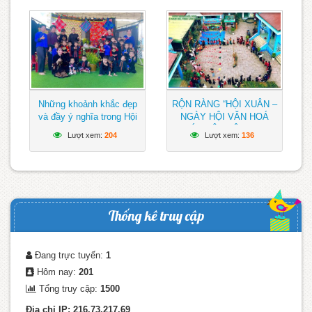
ngày giải phóng Miền Nam
thống nhất đất nước
(30/4/1975 – 30/4/2026)
🇻🇳🌿
Những khoảnh khắc đẹp
RỘN RÀNG “HỘI XUÂN –
và đầy ý nghĩa trong Hội
NGÀY HỘI VĂN HOÁ
xuân – Ngày hội văn hoá
CÁC DÂN TỘC” TẠI
Lượt xem:
204
Lượt xem:
136
các dân tộc của trường
TRƯỜNG MẦM NON
Mầm non Chồi Non
CHỒI NON, XÃ NAM ĐÀ
Thống kê truy cập
Đang trực tuyến:
1
Hôm nay:
201
Tổng truy cập:
1500
Địa chỉ IP: 216.73.217.69